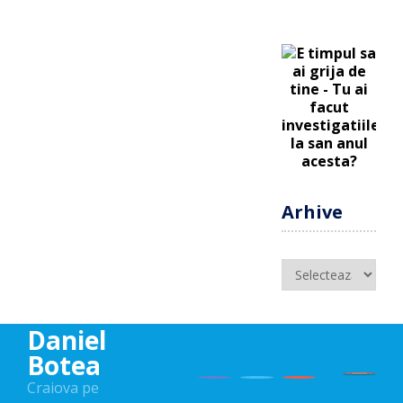
Arhive
Arhive
Daniel
Botea
Craiova pe