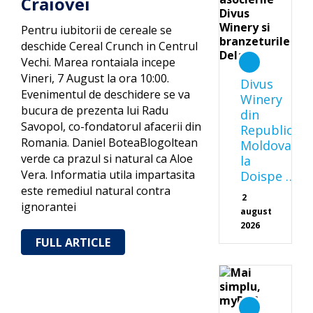
Craiovei
Pentru iubitorii de cereale se
deschide Cereal Crunch in Centrul
Vechi. Marea rontaiala incepe
Vineri, 7 August la ora 10:00.
Divus
Evenimentul de deschidere se va
Winery
bucura de prezenta lui Radu
din
Savopol, co-fondatorul afacerii din
Republica
Romania. Daniel BoteaBlogoltean
Moldova
verde ca prazul si natural ca Aloe
la
Vera. Informatia utila impartasita
Doispe …
este remediul natural contra
2
ignorantei
august
2026
FULL ARTICLE