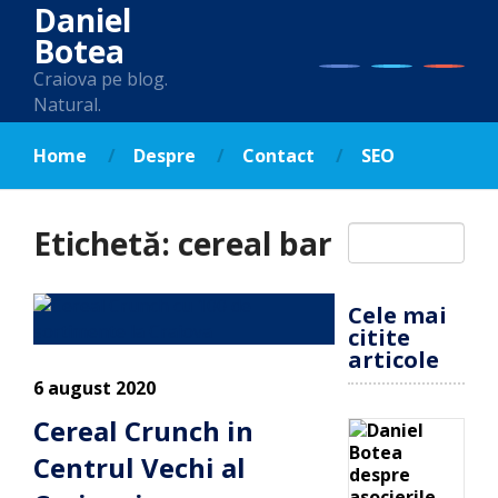
Daniel
Botea
Craiova pe blog.
Natural.
Home
Despre
Contact
SEO
Etichetă:
cereal bar
Cele mai
citite
articole
6 august 2020
Cereal Crunch in
Centrul Vechi al