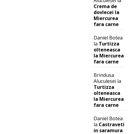
Aluculesei
la
Crema de
dovlecei la
Miercurea
fara carne
Daniel Botea
la
Turtizza
olteneasca
la Miercurea
fara carne
Brindusa
Aluculesei
la
Turtizza
olteneasca
la Miercurea
fara carne
Daniel Botea
la
Castraveti
in saramura