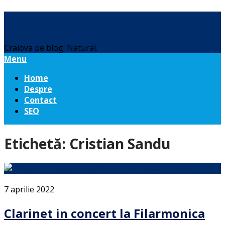
Daniel Botea
Craiova pe blog. Natural.
Menu
Home
Despre
Contact
SEO
Etichetă:
Cristian Sandu
7 aprilie 2022
Clarinet in concert la Filarmonica