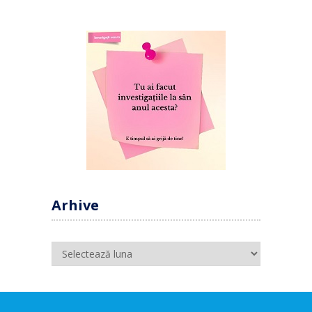
Arhive
Arhive