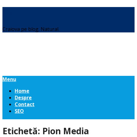
Daniel Botea
Craiova pe blog. Natural.
Menu
Home
Despre
Contact
SEO
Etichetă:
Pion Media