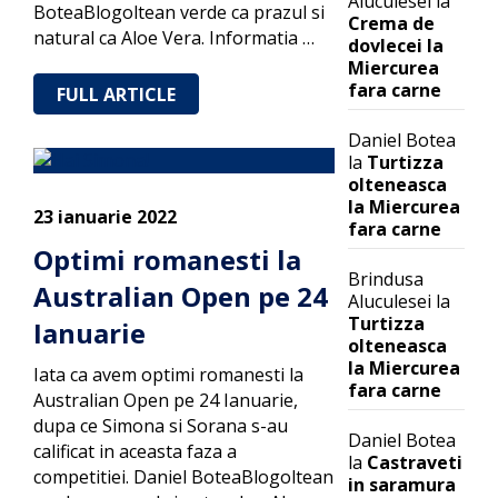
Aluculesei
la
BoteaBlogoltean verde ca prazul si
Crema de
natural ca Aloe Vera. Informatia …
dovlecei la
Miercurea
fara carne
FULL ARTICLE
Daniel Botea
la
Turtizza
olteneasca
la Miercurea
23 ianuarie 2022
fara carne
Optimi romanesti la
Brindusa
Australian Open pe 24
Aluculesei
la
Turtizza
Ianuarie
olteneasca
la Miercurea
Iata ca avem optimi romanesti la
fara carne
Australian Open pe 24 Ianuarie,
dupa ce Simona si Sorana s-au
Daniel Botea
calificat in aceasta faza a
la
Castraveti
competitiei. Daniel BoteaBlogoltean
in saramura