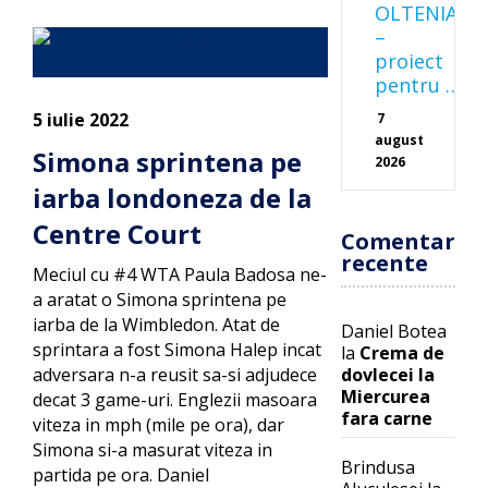
OLTENIA
–
proiect
pentru …
5 iulie 2022
7
august
Simona sprintena pe
2026
iarba londoneza de la
Centre Court
Comentarii
recente
Meciul cu #4 WTA Paula Badosa ne-
a aratat o Simona sprintena pe
iarba de la Wimbledon. Atat de
Daniel Botea
sprintara a fost Simona Halep incat
la
Crema de
adversara n-a reusit sa-si adjudece
dovlecei la
Miercurea
decat 3 game-uri. Englezii masoara
fara carne
viteza in mph (mile pe ora), dar
Simona si-a masurat viteza in
Brindusa
partida pe ora. Daniel