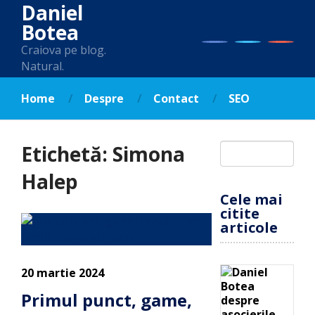
Daniel
Botea
Craiova pe blog.
Natural.
Home
Despre
Contact
SEO
Etichetă:
Simona
Halep
Cele mai
citite
articole
20 martie 2024
Primul punct, game,