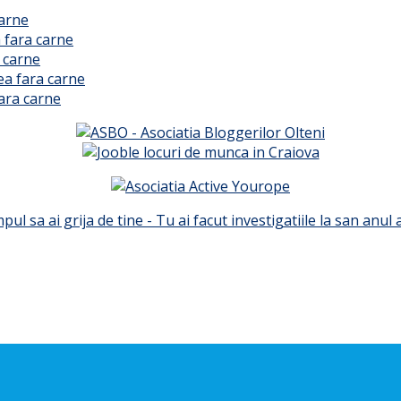
carne
 fara carne
 carne
ea fara carne
ara carne