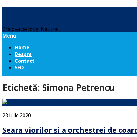
Daniel Botea
Craiova pe blog. Natural.
Menu
Home
Despre
Contact
SEO
Etichetă:
Simona Petrencu
23 iulie 2020
Seara viorilor si a orchestrei de co