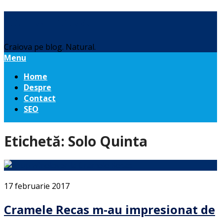
Daniel Botea
Craiova pe blog. Natural.
Menu
Home
Despre
Contact
SEO
Etichetă:
Solo Quinta
17 februarie 2017
Cramele Recas m-au impresionat de