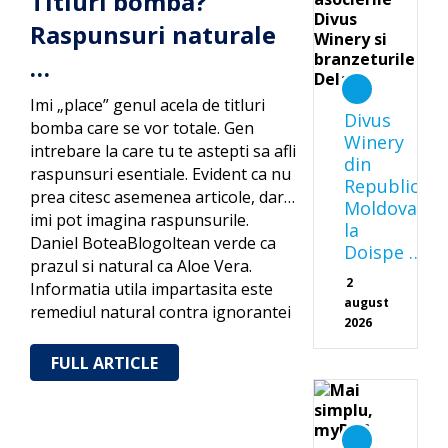
Titluri bomba?
Raspunsuri naturale
…
Imi „place” genul acela de titluri
Divus
bomba care se vor totale. Gen
Winery
intrebare la care tu te astepti sa afli
din
raspunsuri esentiale. Evident ca nu
Republica
prea citesc asemenea articole, dar…
Moldova
imi pot imagina raspunsurile.
la
Daniel BoteaBlogoltean verde ca
Doispe …
prazul si natural ca Aloe Vera.
2
Informatia utila impartasita este
august
remediul natural contra ignorantei
2026
FULL ARTICLE