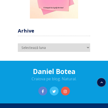
Arhive
Arhive
Daniel Botea
Craiova pe blog. Natural.