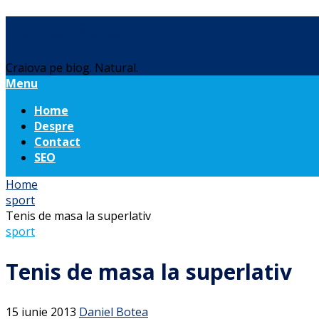
Daniel Botea
Craiova pe blog. Natural.
Menu
Home
Despre
Contact
SEO
Home
sport
Tenis de masa la superlativ
sport
Tenis de masa la superlativ
15 iunie 2013
Daniel Botea