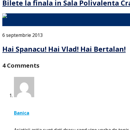
Bilete la finala in Sala Polivalenta Cr
Am mai sustinut odata o echipa la Triathlon, dar atunci …
6 septembrie 2013
Hai Spanacu! Hai Vlad! Hai Bertalan!
4 Comments
Banica
Asiaticii astia sunt dati dracu cand vine vorba de teni