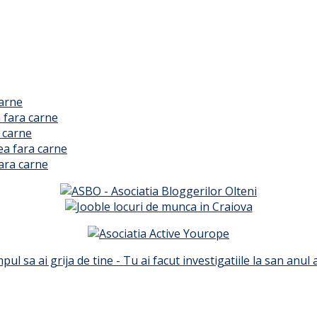
carne
 fara carne
 carne
ea fara carne
ara carne