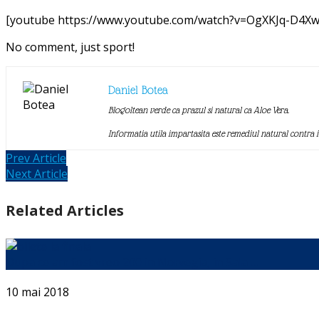
[youtube https://www.youtube.com/watch?v=OgXKJq-D4Xw
No comment, just sport!
Daniel Botea
Blogoltean verde ca prazul si natural ca Aloe Vera.
Informatia utila impartasita este remediul natural contra 
Prev Article
Next Article
Related Articles
Dupa ce am fost vreo 200 in Norvegia, in Sala …
10 mai 2018