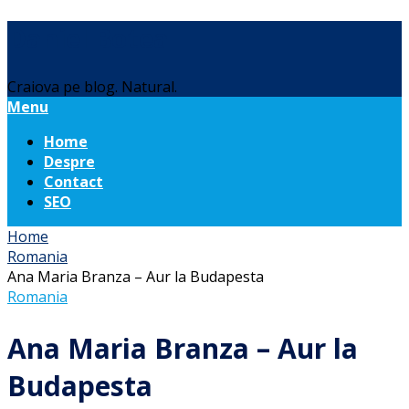
Daniel Botea
Craiova pe blog. Natural.
Menu
Home
Despre
Contact
SEO
Home
Romania
Ana Maria Branza – Aur la Budapesta
Romania
Ana Maria Branza – Aur la
Budapesta