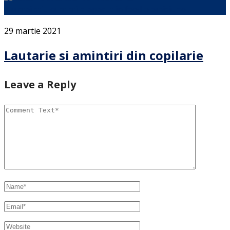
Nu mai stiu cum mi-a aparut in feed o emisiune …
29 martie 2021
Lautarie si amintiri din copilarie
Leave a Reply