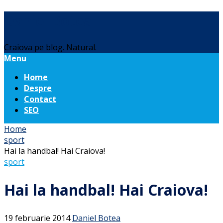
Daniel Botea
Craiova pe blog. Natural.
Menu
Home
Despre
Contact
SEO
Home
sport
Hai la handbal! Hai Craiova!
sport
Hai la handbal! Hai Craiova!
19 februarie 2014
Daniel Botea