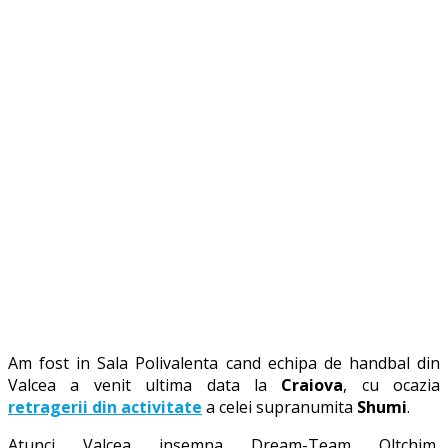
Am fost in Sala Polivalenta cand echipa de handbal din
Valcea a venit ultima data la
Craiova
, cu ocazia
retragerii din activitate
a celei supranumita
Shumi
.
Atunci Valcea insemna Dream-Team Oltchim,