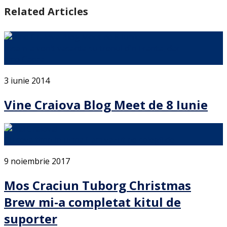
Related Articles
Inca n-a venit vacanta cu trenul din Franta, dar
vine Capra …
3 iunie 2014
Vine Craiova Blog Meet de 8 Iunie
Cu ceva timp in urma i-am vazut pe colegii de …
9 noiembrie 2017
Mos Craciun Tuborg Christmas
Brew mi-a completat kitul de
suporter