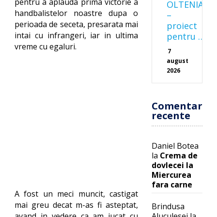
pentru a aplauda prima victorie a
OLTENIA
handbalistelor noastre dupa o
–
perioada de seceta, presarata mai
proiect
intai cu infrangeri, iar in ultima
pentru …
vreme cu egaluri.
7
august
2026
Comentarii
recente
Daniel Botea
la
Crema de
dovlecei la
Miercurea
fara carne
A fost un meci muncit, castigat
mai greu decat m-as fi asteptat,
Brindusa
Aluculesei
la
avand in vedere ca am jucat cu