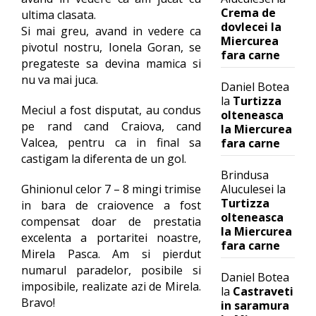
Crema de
ultima clasata.
dovlecei la
Si mai greu, avand in vedere ca
Miercurea
pivotul nostru, Ionela Goran, se
fara carne
pregateste sa devina mamica si
nu va mai juca.
Daniel Botea
la
Turtizza
Meciul a fost disputat, au condus
olteneasca
pe rand cand Craiova, cand
la Miercurea
Valcea, pentru ca in final sa
fara carne
castigam la diferenta de un gol.
Brindusa
Aluculesei
la
Ghinionul celor 7 – 8 mingi trimise
Turtizza
in bara de craiovence a fost
olteneasca
compensat doar de prestatia
la Miercurea
excelenta a portaritei noastre,
fara carne
Mirela Pasca. Am si pierdut
numarul paradelor, posibile si
Daniel Botea
imposibile, realizate azi de Mirela.
la
Castraveti
Bravo!
in saramura