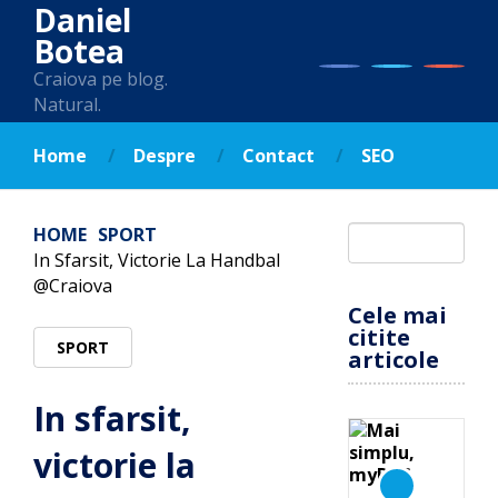
Daniel
Botea
Craiova pe blog.
Natural.
Home
Despre
Contact
SEO
HOME
SPORT
In Sfarsit, Victorie La Handbal
@Craiova
Cele mai
citite
SPORT
articole
In sfarsit,
victorie la