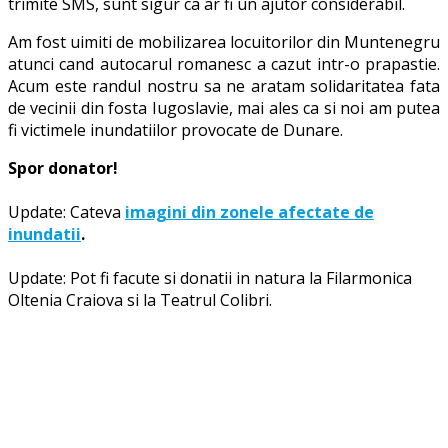
trimite SMS, sunt sigur ca ar fi un ajutor considerabil.
Am fost uimiti de mobilizarea locuitorilor din Muntenegru
atunci cand autocarul romanesc a cazut intr-o prapastie.
Acum este randul nostru sa ne aratam solidaritatea fata
de vecinii din fosta Iugoslavie, mai ales ca si noi am putea
fi victimele inundatiilor provocate de Dunare.
Spor donator!
Update:
Cateva
imagini din zonele afectate de
inundatii
.
Update:
Pot fi facute si
donatii in natura
la
Filarmonica
Oltenia Craiova
si la
Teatrul Colibri
.