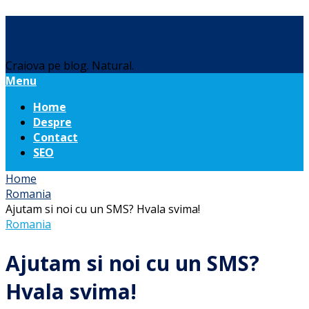
Daniel Botea
Craiova pe blog. Natural.
Menu
Home
Despre
Contact
SEO
Home
Romania
Ajutam si noi cu un SMS? Hvala svima!
Romania
Ajutam si noi cu un SMS?
Hvala svima!