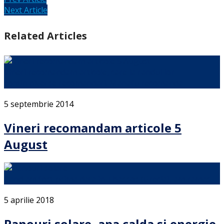
Next Article
Related Articles
Vineri recomandam articole, care la randul lor
contin diverse recomandari. Manafu recomanda …
5 septembrie 2014
Vineri recomandam articole 5
August
Cand am fost prima data in Thassos (Grecia), am ramas …
5 aprilie 2018
Panouri solare, apa calda si energie