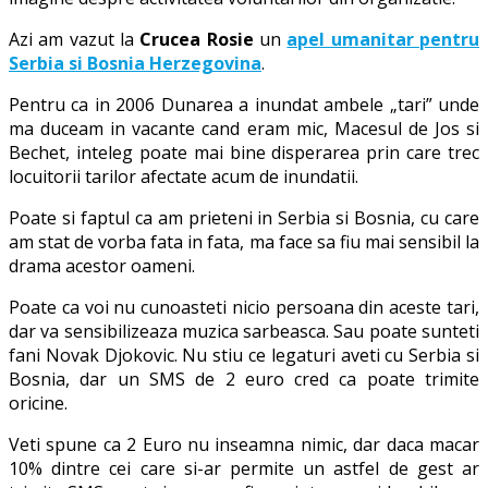
Azi am vazut la
Crucea Rosie
un
apel umanitar pentru
Serbia si Bosnia Herzegovina
.
Pentru ca in 2006 Dunarea a inundat ambele „tari” unde
ma duceam in vacante cand eram mic, Macesul de Jos si
Bechet, inteleg poate mai bine disperarea prin care trec
locuitorii tarilor afectate acum de inundatii.
Poate si faptul ca am prieteni in Serbia si Bosnia, cu care
am stat de vorba fata in fata, ma face sa fiu mai sensibil la
drama acestor oameni.
Poate ca voi nu cunoasteti nicio persoana din aceste tari,
dar va sensibilizeaza muzica sarbeasca. Sau poate sunteti
fani Novak Djokovic. Nu stiu ce legaturi aveti cu Serbia si
Bosnia, dar un SMS de 2 euro cred ca poate trimite
oricine.
Veti spune ca 2 Euro nu inseamna nimic, dar daca macar
10% dintre cei care si-ar permite un astfel de gest ar