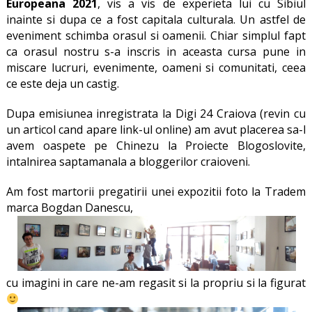
Europeana 2021
, vis a vis de experieta lui cu Sibiul
inainte si dupa ce a fost capitala culturala. Un astfel de
eveniment schimba orasul si oamenii. Chiar simplul fapt
ca orasul nostru s-a inscris in aceasta cursa pune in
miscare lucruri, evenimente, oameni si comunitati, ceea
ce este deja un castig.
Dupa emisiunea inregistrata la Digi 24 Craiova (revin cu
un articol cand apare link-ul online) am avut placerea sa-l
avem oaspete pe Chinezu la Proiecte Blogoslovite,
intalnirea saptamanala a bloggerilor craioveni.
Am fost martorii pregatirii unei expozitii foto la Tradem
marca Bogdan Danescu,
cu imagini in care ne-am regasit si la propriu si la figurat