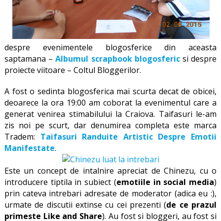
despre evenimentele blogosferice din aceasta
saptamana –
Albumul scrapbook blogosferic
si despre
proiecte viitoare – Coltul Bloggerilor.
A fost o sedinta blogosferica mai scurta decat de obicei,
deoarece la ora 19:00 am coborat la evenimentul care a
generat venirea stimabilului la Craiova. Taifasuri le-am
zis noi pe scurt, dar denumirea completa este marca
Tradem:
Taifasuri Randuite Artistic Despre Emotii
Manifestate
.
Este un concept de intalnire apreciat de Chinezu, cu o
introducere tiptila in subiect (
emotiile in social media
)
prin cateva intrebari adresate de moderator (adica eu :),
urmate de discutii extinse cu cei prezenti (
de ce prazul
primeste Like and Share
). Au fost si bloggeri, au fost si