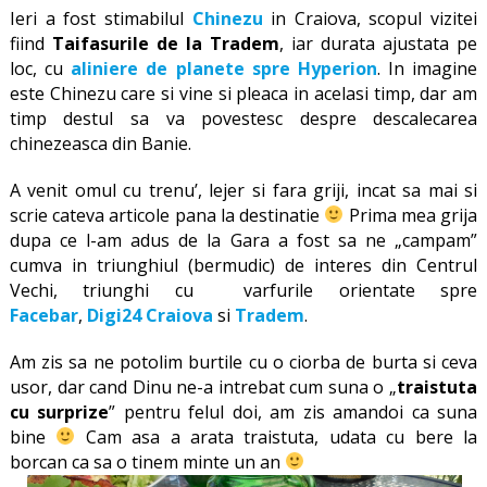
Ieri a fost stimabilul
Chinezu
in Craiova, scopul vizitei
fiind
Taifasurile de la Tradem
, iar durata ajustata pe
loc, cu
aliniere de planete spre Hyperion
. In imagine
este Chinezu care si vine si pleaca in acelasi timp, dar am
timp destul sa va povestesc despre descalecarea
chinezeasca din Banie.
A venit omul cu trenu’, lejer si fara griji, incat sa mai si
scrie cateva articole pana la destinatie
Prima mea grija
dupa ce l-am adus de la Gara a fost sa ne „campam”
cumva in triunghiul (bermudic) de interes din Centrul
Vechi, triunghi cu varfurile orientate spre
Facebar
,
Digi24 Craiova
si
Tradem
.
Am zis sa ne potolim burtile cu o ciorba de burta si ceva
usor, dar cand Dinu ne-a intrebat cum suna o „
traistuta
cu surprize
” pentru felul doi, am zis amandoi ca suna
bine
Cam asa a arata traistuta, udata cu bere la
borcan ca sa o tinem minte un an