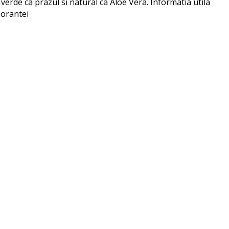
rde ca prazul si natural ca Aloe Vera. Informatia utila
norantei