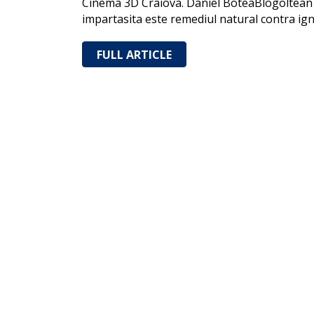
Cinema 3D Craiova. Daniel BoteaBlogoltean ve
impartasita este remediul natural contra ig
FULL ARTICLE