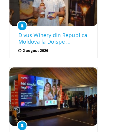
Divus Winery din Republica
Moldova la Doispe …
2 august 2026