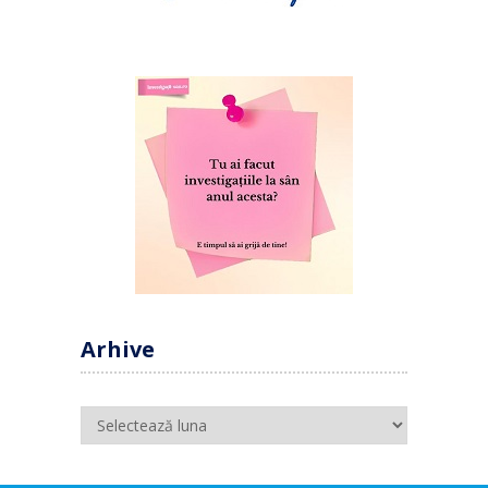
Arhive
Arhive