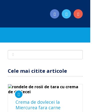
Cele mai citite articole
Crema de dovlecei la
Miercurea fara carne