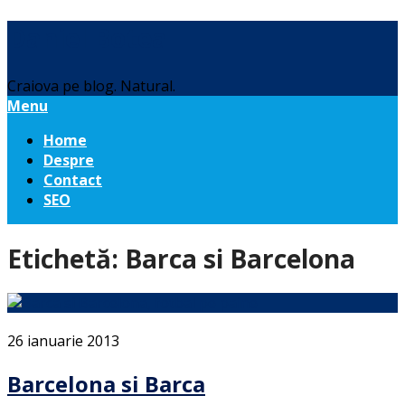
Daniel Botea
Craiova pe blog. Natural.
Menu
Home
Despre
Contact
SEO
Etichetă:
Barca si Barcelona
26 ianuarie 2013
Barcelona si Barca