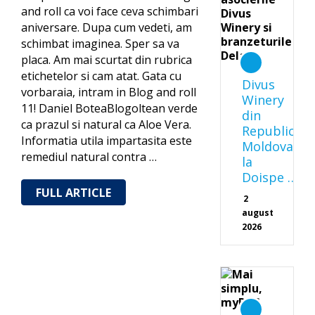
and roll ca voi face ceva schimbari
aniversare. Dupa cum vedeti, am
schimbat imaginea. Sper sa va
placa. Am mai scurtat din rubrica
etichetelor si cam atat. Gata cu
Divus
vorbaraia, intram in Blog and roll
Winery
11! Daniel BoteaBlogoltean verde
din
ca prazul si natural ca Aloe Vera.
Republica
Informatia utila impartasita este
Moldova
remediul natural contra …
la
Doispe …
FULL ARTICLE
2
august
2026