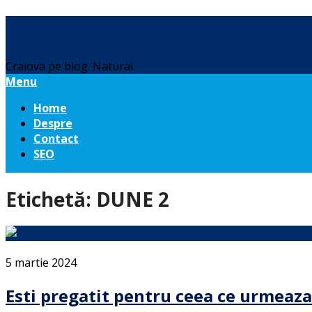
Daniel Botea
Craiova pe blog. Natural.
Menu
Home
Despre
Contact
SEO
Etichetă:
DUNE 2
5 martie 2024
Esti pregatit pentru ceea ce urmeaz