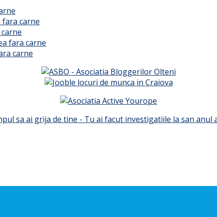
carne
 fara carne
 carne
ea fara carne
ara carne