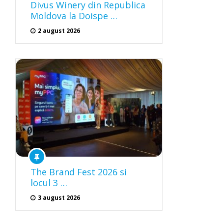
Divus Winery din Republica
Moldova la Doispe …
2 august 2026
The Brand Fest 2026 si
locul 3 …
3 august 2026