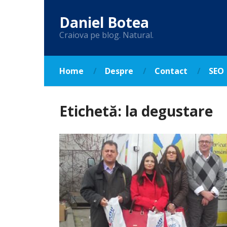
Daniel Botea
Craiova pe blog. Natural.
Home
Despre
Contact
SEO
Etichetă:
la degustare