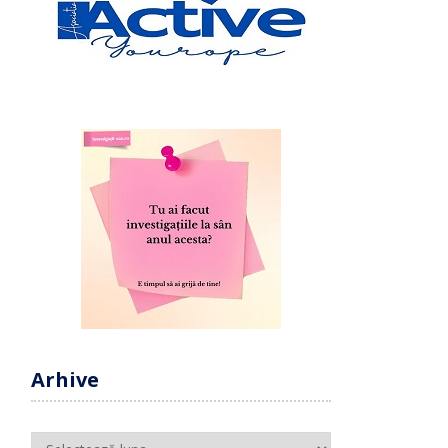
Arhive
Arhive