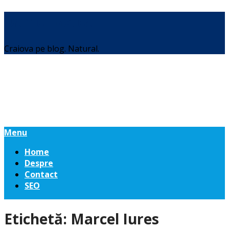
Daniel Botea
Craiova pe blog. Natural.
Menu
Home
Despre
Contact
SEO
Etichetă:
Marcel Iures