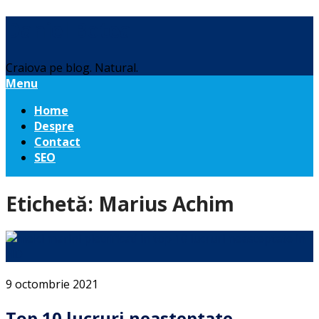
Daniel Botea
Craiova pe blog. Natural.
Menu
Home
Despre
Contact
SEO
Etichetă:
Marius Achim
9 octombrie 2021
Top 10 lucruri neasteptate,