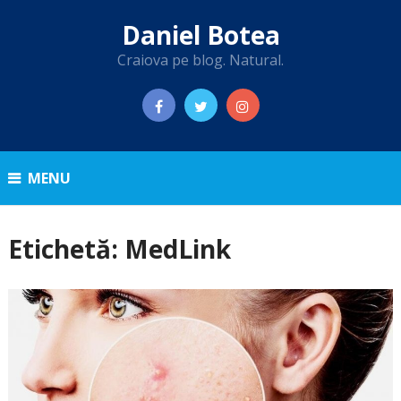
Daniel Botea
Craiova pe blog. Natural.
MENU
Etichetă:
MedLink