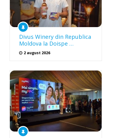
Divus Winery din Republica
Moldova la Doispe …
2 august 2026