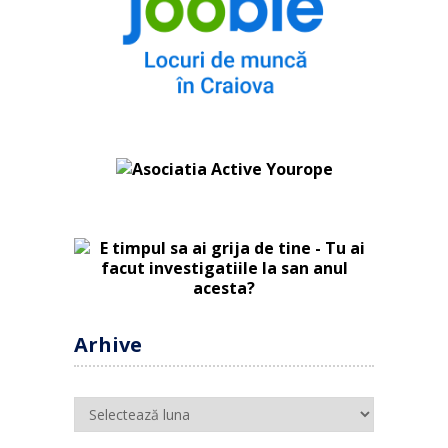
Arhive
Arhive