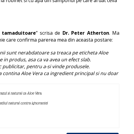
e la robinet si cu apa din samponul pe care ai dat ceva
a tamaduitoare
” scrisa de
Dr. Peter Atherton
. Ma
pinie care confirma parerea mea din aceasta postare:
nii sunt nerabdatoare sa treaca pe eticheta Aloe
e in produs, asa ca va avea un efect slab.
ic publicitar, pentru a-si vinde produsele.
a contina Aloe Vera ca ingredient principal si nu doar
azul si natural ca Aloe Vera.
mediul natural contra ignorantei