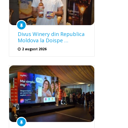
Divus Winery din Republica
Moldova la Doispe …
2 august 2026