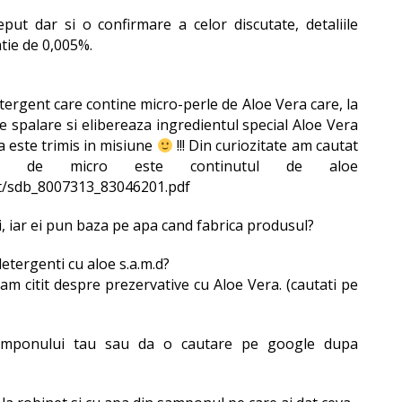
eput dar si o confirmare a celor discutate, detaliile
tie de 0,005%.
tergent care contine micro-perle de Aloe Vera care, la
de spalare si elibereaza ingredientul special Aloe Vera
ra este trimis in misiune
!!! Din curiozitate am cautat
t de micro este continutul de aloe
ut/sdb_8007313_83046201.pdf
, iar ei pun baza pe apa cand fabrica produsul?
etergenti cu aloe s.a.m.d?
 am citit despre prezervative cu Aloe Vera. (cautati pe
samponului tau sau da o cautare pe google dupa