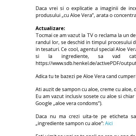
Daca vrei si o explicatie a imaginii de inc
produsului „cu Aloe Vera”, arata o concentra
Actualizare:
Tocmai ce am vazut la TV o reclama la un de
randul lor, se deschid in timpul procesului 
in tesaturi. Ce cool, agentul special Aloe Ve
si la ingrediente, sa vad ca
https://www.sdb.henkel.de/activePDF/outp
Adica tu te bazezi pe Aloe Vera cand cumperi
Ati auzit de sampon cu aloe, creme cu aloe, d
Eu am vazut inclusiv sosete cu aloe si chiar
Google „aloe vera condoms”).
Daca nu ma crezi uita-te pe eticheta 
„ingrediente sampon cu aloe”:
Aici