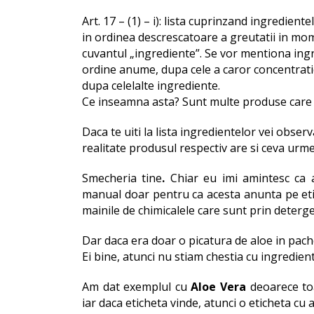
Art. 17 – (1) – i): lista cuprinzand ingredien
in ordinea descrescatoare a greutatii in mom
cuvantul „ingrediente”. Se vor mentiona ingr
ordine anume, dupa cele a caror concentrati
dupa celelalte ingrediente.
Ce inseamna asta? Sunt multe produse care 
Daca te uiti la lista ingredientelor vei obser
realitate produsul respectiv are si ceva urme
Smecheria tine
.
Chiar eu imi amintesc ca 
manual doar pentru ca acesta anunta pe etic
mainile de chimicalele care sunt prin deterge
Dar daca era doar o picatura de aloe in pach
Ei bine, atunci nu stiam chestia cu ingredient
Am dat exemplul cu
Aloe Vera
deoarece toa
iar daca eticheta vinde, atunci o eticheta cu 