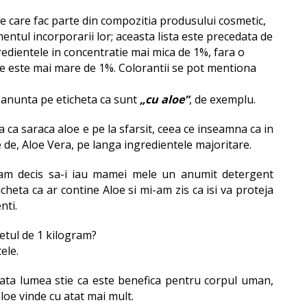
tele care fac parte din compozitia produsului cosmetic,
entul incorporarii lor; aceasta lista este precedata de
edientele in concentratie mai mica de 1%, fara o
e este mai mare de 1%. Colorantii se pot mentiona
anunta pe eticheta ca sunt
„cu aloe”
, de exemplu.
va ca saraca aloe e pe la sfarsit, ceea ce inseamna ca in
 de, Aloe Vera, pe langa ingredientele majoritare.
am decis sa-i iau mamei mele un anumit detergent
heta ca ar contine Aloe si mi-am zis ca isi va proteja
nti.
etul de 1 kilogram?
ele.
ta lumea stie ca este benefica pentru corpul uman,
aloe vinde cu atat mai mult.