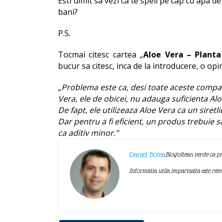
Esti uimit sa vezi ca te speli pe cap cu apa d
bani?
P.S.
Tocmai citesc cartea „
Aloe Vera – Plant
bucur sa citesc, inca de la introducere, o o
„Problema este ca, desi toate aceste compa
Vera, ele de obicei, nu adauga suficienta Alo
De fapt, ele utilizeaza Aloe Vera ca un siretl
Dar pentru a fi eficient, un produs trebuie s
ca aditiv minor.”
Daniel Botea
Blogoltean verde ca pr
Informatia utila impartasita este re