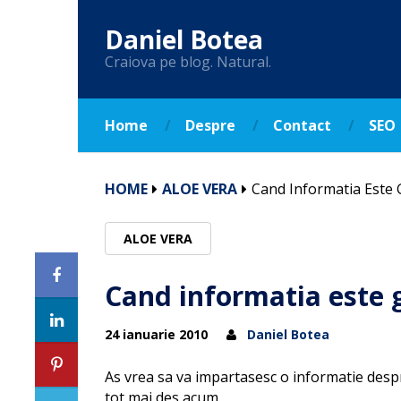
Daniel Botea
Craiova pe blog. Natural.
Home
Despre
Contact
SEO
HOME
ALOE VERA
Cand Informatia Este G
ALOE VERA
Cand informatia este g
24 ianuarie 2010
Daniel Botea
As vrea sa va impartasesc o informatie despr
tot mai des acum.