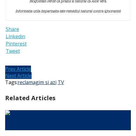
Blogoltean verde ca prazul si natural ca Aloe Vera.
Informatia utila impartasita este remediul natural contra ignorantei
Share
Linkedin
Pinterest
Tweet
Prev Article
Next Article
Tags:
reclamagim si azi
TV
Related Articles
Poate nu stiai ce semnifica B.R.R.C., dar macar R.C.A.
stii …