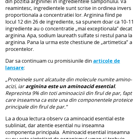
din pozitia argininei in ingredientele samponului. Va
reamintesc, ingredientele sunt scrise in ordinea invers
proportionala a concentratiei lor. Arginina fiind pe
locul 12 din 26 de ingrediente, sa spunem doar ca 10-11
ingrediente au o concentratie „mai exceptionala” decat
arginina. Apa, sodium laureath sulfate si restul pana la
arginina. Pana la urma este chestiune de „artimetica” a
procentelor.
Dar sa continuam cu promisiunile din
articole de
lansare
:
„Proteinele sunt alcatuite din molecule numite amino-
acizi, iar
arginina este un aminoacid esential
.
Reprezinta 9% din toti aminoacizii din firul de par, fapt
care inseamna ca este una din componentele proteice
principale din firul de par.”
La a doua lectura observ ca aminoacid esential este
subliniat, dar atentie esential nu inseamna
componenta principala. Aminoacid esential inseamna