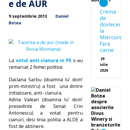
e de AUR
Crema
9 septembrie 2013
Daniel
de
Botea
dovlecei
la
Miercurea
fara
carne
29
La
votul anti-cianura in PE
s-au
iulie
remarcat 2 femei politice.
2026
Daciana Sarbu (doamna lu’ dom’
prim-ministru) a fost una dintre
initiatoare, anti- cianura.
Adina Valean (doamna lu’ dom’
presedinte de Senat Crin
Antonescu) a votat pentru
cianuri, desi linia politia a ALDE a
fost de abtinere.