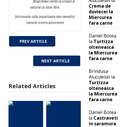
Aluculesei
la
Blogoltean verde ca prazul si
Crema de
natural ca Aloe Vera.
dovlecei la
Miercurea
Informatia utila impartasita este remediul
fara carne
natural contra ignorantei
Daniel Botea
la
Turtizza
PREV ARTICLE
olteneasca
la Miercurea
fara carne
NEXT ARTICLE
Brindusa
Aluculesei
la
Turtizza
Related Articles
olteneasca
la Miercurea
fara carne
Daniel Botea
la
Castraveti
in saramura