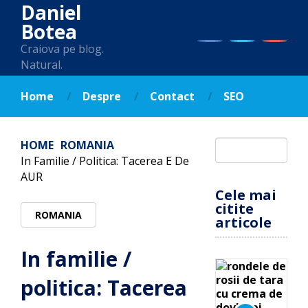
Daniel
Botea
Craiova pe blog.
Natural.
Home
Despre
Contact
SEO
HOME
ROMANIA
In Familie / Politica: Tacerea E De
AUR
Cele mai
citite
ROMANIA
articole
In familie /
politica: Tacerea