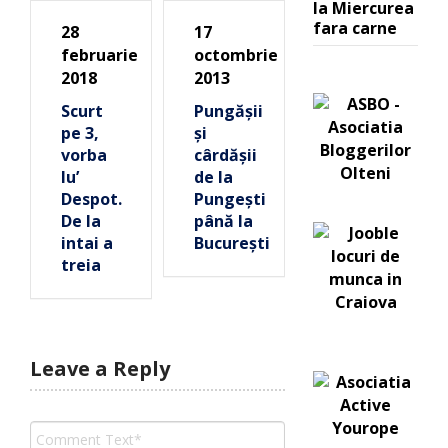
la Miercurea
fara carne
28
17
februarie
octombrie
2018
2013
Scurt
Pungăşii
pe 3,
şi
vorba
cârdăşii
lu’
de la
Despot.
Pungeşti
De la
până la
intai a
Bucureşti
treia
Leave a Reply