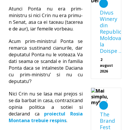
Atunci Ponta nu era prim-
Divus
ministru si nici Crin nu era primu-
Winery
n Senat, asa ca ei taceau (tacerea
din
e de aur), iar femeile vorbeau.
Republica
Moldova
Acum prim-ministrul Ponta se
la
remarca sustinand cianurile, dar
Doispe …
deputatul Ponta nu le voteaza. Va
2
dati seama ce scandal e in familia
august
Ponta daca se intalneste Daciana
2026
cu prim-ministru’ si nu cu
deputatu’?
Nici Crin nu se lasa mai prejos si
se da barbat in casa, contrazicand
opinia politica a sotiei si
declarand ca
proiectul Rosia
The
Montana trebuie respins
.
Brand
Fest