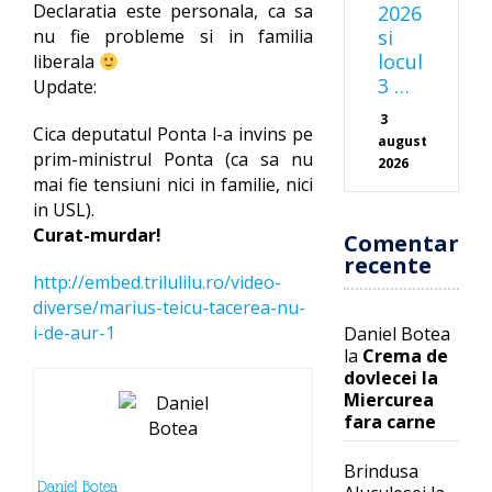
Declaratia este personala, ca sa
2026
nu fie probleme si in familia
si
locul
liberala
3 …
Update:
3
Cica deputatul Ponta l-a invins pe
august
prim-ministrul Ponta (ca sa nu
2026
mai fie tensiuni nici in familie, nici
in USL).
Curat-murdar!
Comentarii
recente
http://embed.trilulilu.ro/video-
diverse/marius-teicu-tacerea-nu-
i-de-aur-1
Daniel Botea
la
Crema de
dovlecei la
Miercurea
fara carne
Brindusa
Daniel Botea