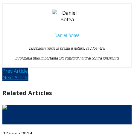
Daniel Botea
Blogoltean verde ca prazul si natural ca Aloe Vera.
Informatia utila impartasita este remediul natural contra ignorantei
Prev Article
Next Article
Related Articles
In timp ce Romania participa la Campionatul Mondial de
fotbal din …
27 iunie 2014