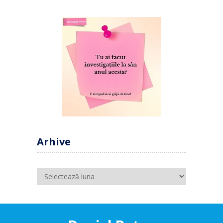
Arhive
Arhive