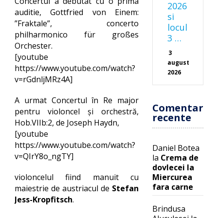
Concertul a debutat cu o prima
2026
auditie, Gottfried von Einem:
si
”Fraktale”, concerto
locul
philharmonico für großes
3 …
Orchester.
3
[youtube
august
https://www.youtube.com/watch?
2026
v=rGdnljMRz4A]
A urmat Concertul în Re major
Comentarii
pentru violoncel şi orchestră,
recente
Hob.VIIb:2, de Joseph Haydn,
[youtube
https://www.youtube.com/watch?
Daniel Botea
v=QIrY8o_ngTY]
la
Crema de
dovlecei la
Miercurea
violoncelul fiind manuit cu
fara carne
maiestrie de austriacul de
Stefan
Jess-Kropfitsch
.
Brindusa