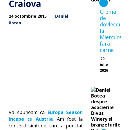
Craiova
Crema
24 octombrie 2015
Daniel
de
Botea
dovlecei
la
Miercurea
fara
carne
29
iulie
2026
Va spuneam ca
Europa Season
incepe cu Austria
. Am fost la
concertl simfonic care a punctat