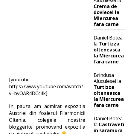
Aluculesei
la
Crema de
dovlecei la
Miercurea
fara carne
Daniel Botea
la
Turtizza
olteneasca
la Miercurea
fara carne
Brindusa
[youtube
Aluculesei
la
https://www.youtube.com/watch?
Turtizza
olteneasca
v=bvOAR4DCc4k]
la Miercurea
fara carne
In pauza am admirat expozitia
Austriei din foaierul Filarmonicii
Daniel Botea
Oltenia, colegele noastre
la
Castraveti
bloggerite promovand expozitia
in saramura
cu ajutorul zambetelor