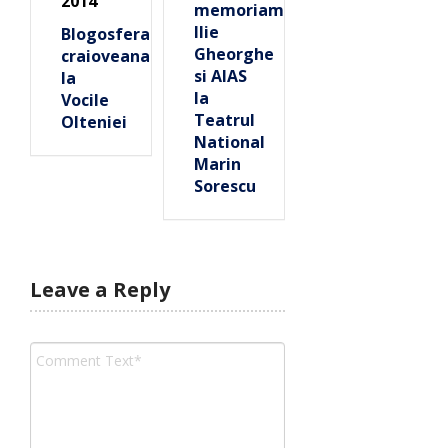
2014
memoriam
Ilie
Blogosfera
Gheorghe
craioveana
si AIAS
la
la
Vocile
Teatrul
Olteniei
National
Marin
Sorescu
Leave a Reply