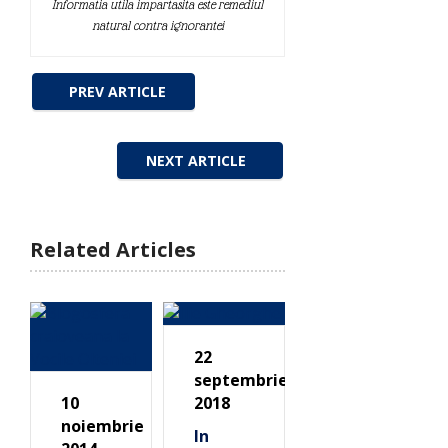
Informatia utila impartasita este remediul
natural contra ignorantei
PREV ARTICLE
NEXT ARTICLE
Related Articles
22
septembrie
10
2018
noiembrie
In