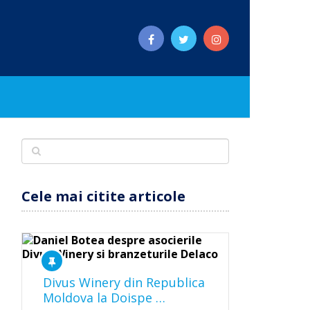
Cele mai citite articole
Divus Winery din Republica
Moldova la Doispe …