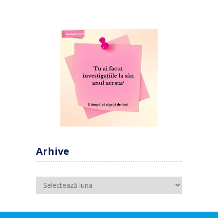
Arhive
Arhive