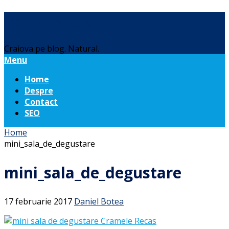
Daniel Botea
Craiova pe blog. Natural.
Menu
Home
Despre
Contact
SEO
Home
mini_sala_de_degustare
mini_sala_de_degustare
17 februarie 2017
Daniel Botea