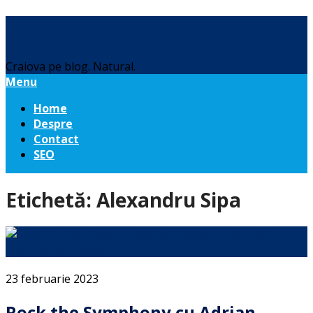
Daniel Botea
Craiova pe blog. Natural.
Menu
Home
Despre
Contact
SEO
Etichetă:
Alexandru Sipa
23 februarie 2023
Rock the Symphony cu Adrian