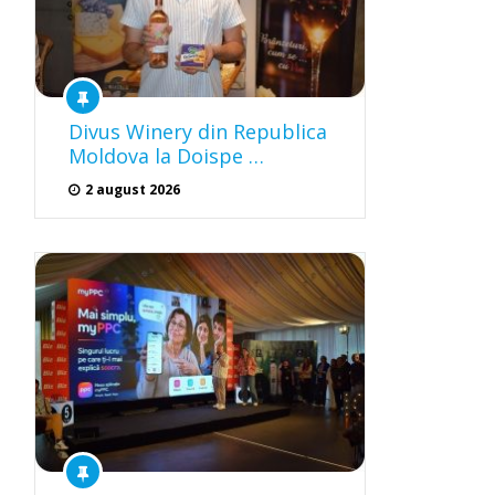
Divus Winery din Republica
Moldova la Doispe …
2 august 2026