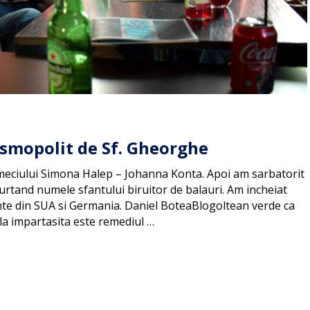
osmopolit de Sf. Gheorghe
e meciului Simona Halep – Johanna Konta. Apoi am sarbatorit
purtand numele sfantului biruitor de balauri. Am incheiat
nte din SUA si Germania. Daniel BoteaBlogoltean verde ca
ila impartasita este remediul …