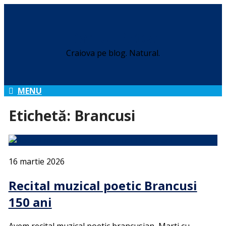
Daniel Botea
Craiova pe blog. Natural.
MENU
Etichetă:
Brancusi
16 martie 2026
Recital muzical poetic Brancusi
150 ani
Avem recital muzical poetic brancusian, Marti cu