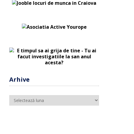
Arhive
Arhive