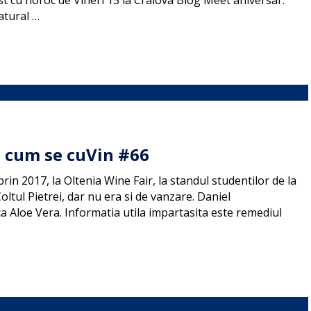
t cu noroc de Vineri 13 la Craiova Blog Meet aniversar.
atural …
 cum se cuVin #66
n 2017, la Oltenia Wine Fair, la standul studentilor de la
oltul Pietrei, dar nu era si de vanzare. Daniel
a Aloe Vera. Informatia utila impartasita este remediul