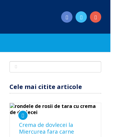
Cele mai citite articole
Crema de dovlecei la
Miercurea fara carne