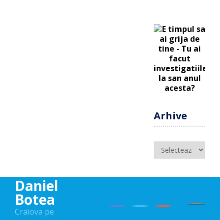
Arhive
Arhive
Daniel
Botea
Craiova pe