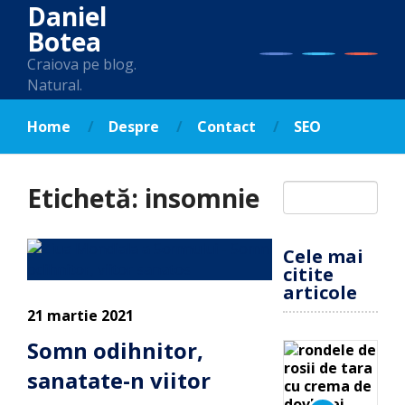
Daniel
Botea
Craiova pe blog.
Natural.
Home
Despre
Contact
SEO
Etichetă:
insomnie
Cele mai
citite
articole
21 martie 2021
Somn odihnitor,
sanatate-n viitor