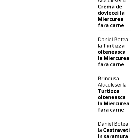
Aluculesei
la
Crema de
dovlecei la
Miercurea
fara carne
Daniel Botea
la
Turtizza
olteneasca
la Miercurea
fara carne
Brindusa
Aluculesei
la
Turtizza
olteneasca
la Miercurea
fara carne
Daniel Botea
la
Castraveti
in saramura