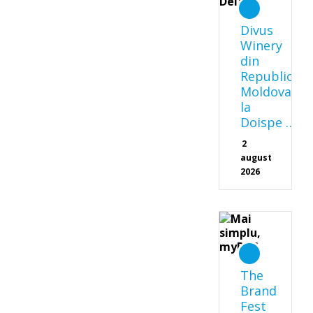
Divus
Winery
din
Republica
Moldova
la
Doispe …
2
august
2026
The
Brand
Fest