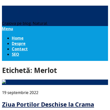
Daniel Botea
Craiova pe blog. Natural.
Menu
Home
Despre
Contact
SEO
Etichetă:
Merlot
19 septembrie 2022
Ziua Portilor Deschise la Crama