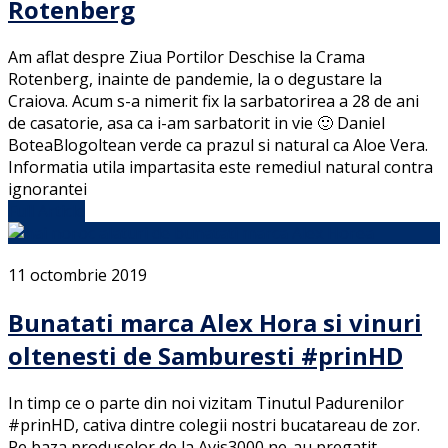
Rotenberg
Am aflat despre Ziua Portilor Deschise la Crama
Rotenberg, inainte de pandemie, la o degustare la
Craiova. Acum s-a nimerit fix la sarbatorirea a 28 de ani
de casatorie, asa ca i-am sarbatorit in vie 🙂 Daniel
BoteaBlogoltean verde ca prazul si natural ca Aloe Vera.
Informatia utila impartasita este remediul natural contra
ignorantei
Full Article
11 octombrie 2019
Bunatati marca Alex Hora si vinuri
oltenesti de Samburesti #prinHD
In timp ce o parte din noi vizitam Tinutul Padurenilor
#prinHD, cativa dintre colegii nostri bucatareau de zor.
Pe baza produselor de la Avis3000 ne-au pregatit