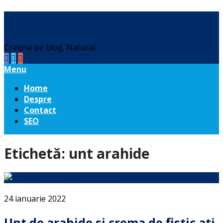
Daniel Botea
Craiova pe blog. Natural.
Menu
Home
Despre
Contact
SEO
Etichetă:
unt arahide
24 ianuarie 2022
Unt de arahide si crema de fistic ati