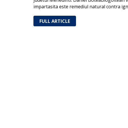
judetul Mehedinti. Daniel BoteaBlogoltean ve
impartasita este remediul natural contra ig
FULL ARTICLE