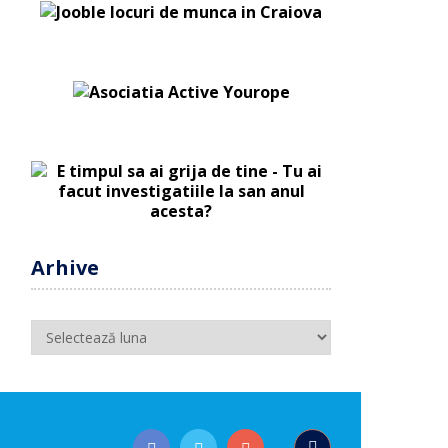
Arhive
Arhive