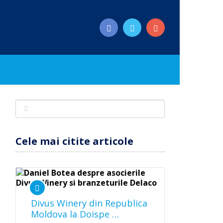
Cele mai citite articole
Divus Winery din Republica
Moldova la Doispe …