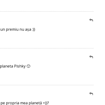
un premiu nu așa :))
 planeta Pishky 🙂
e pe propria mea planetă =))?