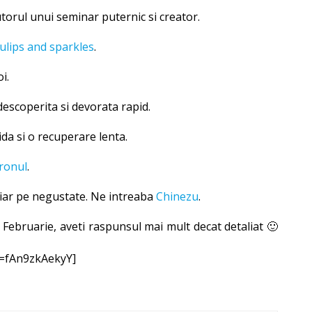
torul unui seminar puternic si creator.
ulips and sparkles
.
i.
escoperita si devorata rapid.
a si o recuperare lenta.
ronul
.
hiar pe negustate. Ne intreaba
Chinezu
.
 Februarie, aveti raspunsul mai mult decat detaliat 🙂
v=fAn9zkAekyY]