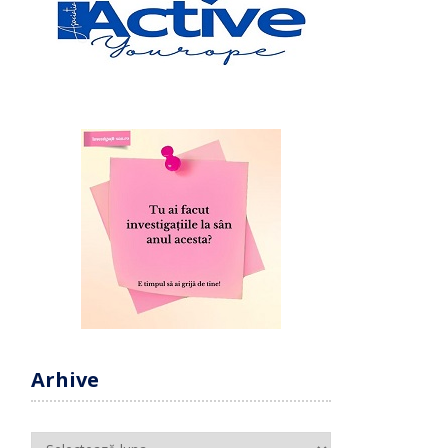
Arhive
Arhive