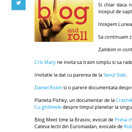
Si chiar daca 
inceput de sap
Incepem Lunea
Sa continuam za
Zambim in cont
Cris Mary
ne invita sa traim simplu si sa rad
Invitatie la dat cu parerea de la
Sexul Slab
.
Daniel Roxin
si o
parere documentata
desp
Planeta Pishky, un documentar de la
Crash4
Cu ghilimele
despre timpul planetar la singu
Blog Meet time la Brasov, evocat de
Presa in
Cateva lectii din Euromaidan, evocate de
Rob