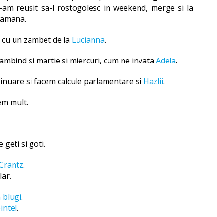
n-am reusit sa-l rostogolesc in weekend, merge si la
tamana.
 cu un zambet de la
Lucianna
.
mbind si martie si miercuri, cum ne invata
Adela
.
inuare si facem calcule parlamentare si
Hazlii
.
em mult.
re
geti si goti
.
Crantz
.
lar.
 blugi
.
intel
.