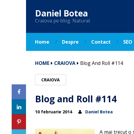
Daniel Botea
Craiova pe blog. Natural.
Home
Despre
Contact
SEO
HOME
CRAIOVA
Blog And Roll #114
CRAIOVA
Blog and Roll #114
10 februarie 2014
Daniel Botea
A mai trecut o 