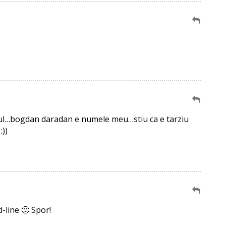
mpul…bogdan daradan e numele meu…stiu ca e tarziu
:))
-line 🙂 Spor!