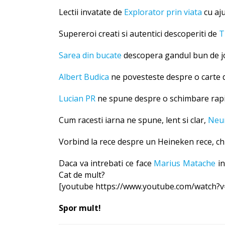
Lectii invatate de
Explorator prin viata
cu aju
Supereroi creati si autentici descoperiti de
T
Sarea din bucate
descopera gandul bun de jo
Albert Budica
ne povesteste despre o carte d
Lucian PR
ne spune despre o schimbare rapid
Cum racesti iarna ne spune, lent si clar,
Neu
Vorbind la rece despre un Heineken rece, c
Daca va intrebati ce face
Marius Matache
in
Cat de mult?
[youtube https://www.youtube.com/watch?
Spor mult!