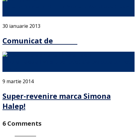
Da, la comunicatul FRF cu privire la Universitatea Craiova
ma …
30 ianuarie 2013
Comunicat de _ _ _ _ _
Simona Halep a invins-o pe Lucie Safarova dupa un meci
foarte …
9 martie 2014
Super-revenire marca Simona
Halep!
6 Comments