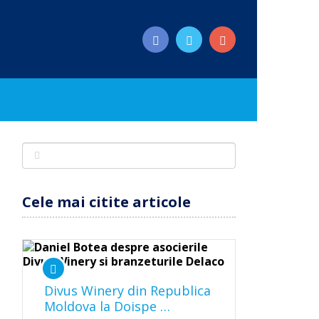
Cele mai citite articole
Divus Winery din Republica
Moldova la Doispe …