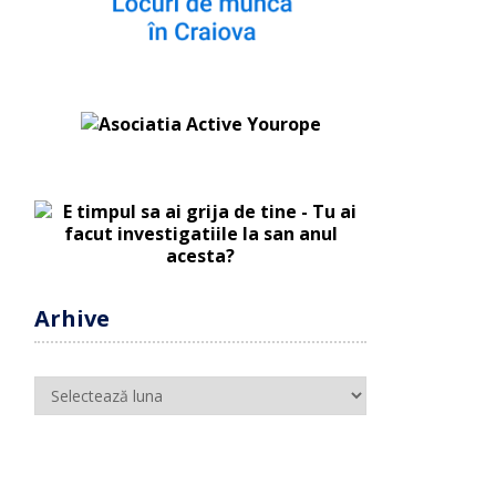
Arhive
Arhive