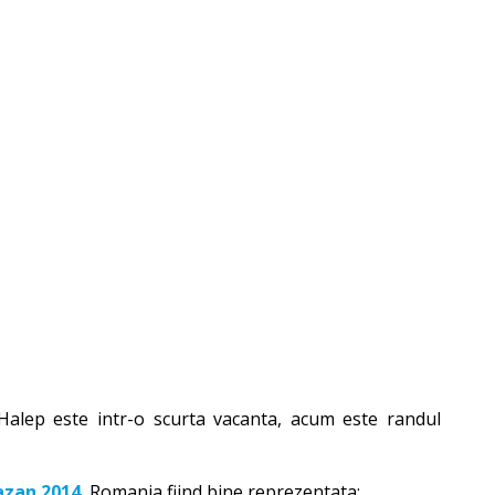
Halep este intr-o scurta vacanta, acum este randul
azan 2014
, Romania fiind bine reprezentata: