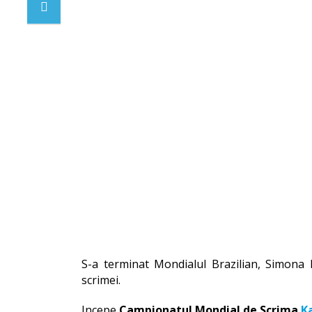
S-a terminat Mondialul Brazilian, Simona 
scrimei.
Incepe
Campionatul Mondial de Scrima
K