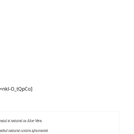
v=nkl-O_tQpCo]
azul si natural ca Aloe Vera.
mediul natural contra ignorantei