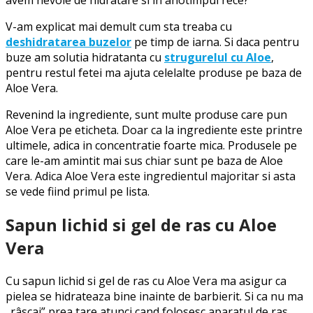
avem nevoie de hidratare si in anotimpul rece?
V-am explicat mai demult cum sta treaba cu
deshidratarea buzelor
pe timp de iarna. Si daca pentru
buze am solutia hidratanta cu
strugurelul cu Aloe
,
pentru restul fetei ma ajuta celelalte produse pe baza de
Aloe Vera.
Revenind la ingrediente, sunt multe produse care pun
Aloe Vera pe eticheta. Doar ca la ingrediente este printre
ultimele, adica in concentratie foarte mica. Produsele pe
care le-am amintit mai sus chiar sunt pe baza de Aloe
Vera. Adica Aloe Vera este ingredientul majoritar si asta
se vede fiind primul pe lista.
Sapun lichid si gel de ras cu Aloe
Vera
Cu sapun lichid si gel de ras cu Aloe Vera ma asigur ca
pielea se hidrateaza bine inainte de barbierit. Si ca nu ma
„râscai” prea tare atunci cand folosesc aparatul de ras.