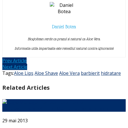
Daniel Botea
Blogoltean verde ca prazul si natural ca Aloe Vera.
Informatia utila impartasita este remediul natural contra ignorantei
Prev Article
Next Article
Tags:
Aloe Lips
Aloe Shave
Aloe Vera
barbierit
hidratare
Related Articles
Daca aveti minim 4 p.c. in Mai (p.c. seulement pour …
29 mai 2013