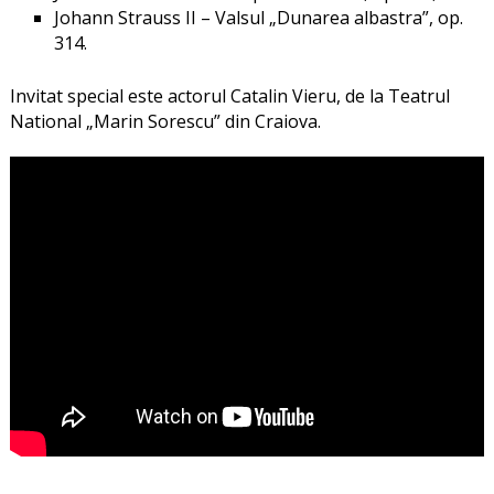
Johann Strauss II – Valsul „Dunarea albastra”, op.
314.
Invitat special este actorul Catalin Vieru, de la Teatrul
National „Marin Sorescu” din Craiova.