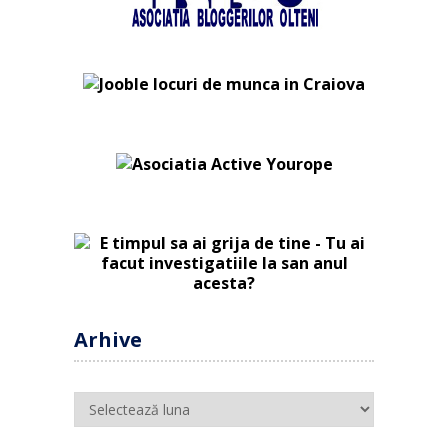
Arhive
Arhive