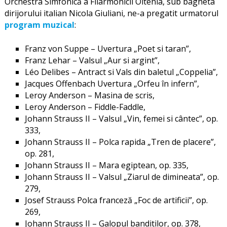
Orchestra Simfonică a Filarmonicii Oltenia, sub bagheta
dirijorului italian Nicola Giuliani, ne-a pregatit urmatorul
program muzical
:
Franz von Suppe – Uvertura „Poet si taran”,
Franz Lehar – Valsul „Aur si argint”,
Léo Delibes – Antract si Vals din baletul „Coppelia”,
Jacques Offenbach Uvertura „Orfeu în infern”,
Leroy Anderson – Masina de scris,
Leroy Anderson – Fiddle-Faddle,
Johann Strauss II – Valsul „Vin, femei si cântec”, op.
333,
Johann Strauss II – Polca rapida „Tren de placere”,
op. 281,
Johann Strauss II – Mara egiptean, op. 335,
Johann Strauss II – Valsul „Ziarul de dimineata”, op.
279,
Josef Strauss Polca franceză „Foc de artificii”, op.
269,
Johann Strauss II – Galopul banditilor, op. 378,