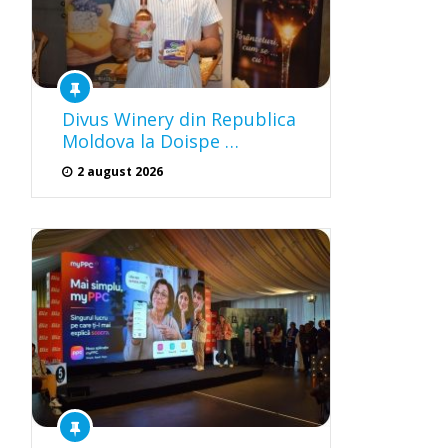
Divus Winery din Republica
Moldova la Doispe …
2 august 2026