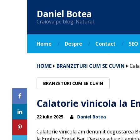
Daniel Botea
Craiova pe blog. Natural.
Home
Despre
Contact
SEO
HOME
BRANZETURI CUM SE CUVIN
Cala
BRANZETURI CUM SE CUVIN
Calatorie vinicola la E
22 iulie 2025
Daniel Botea
Calatorie vinicola am denumit degustarea B
la Enoteca Social Bar. Daca va aduceti amint