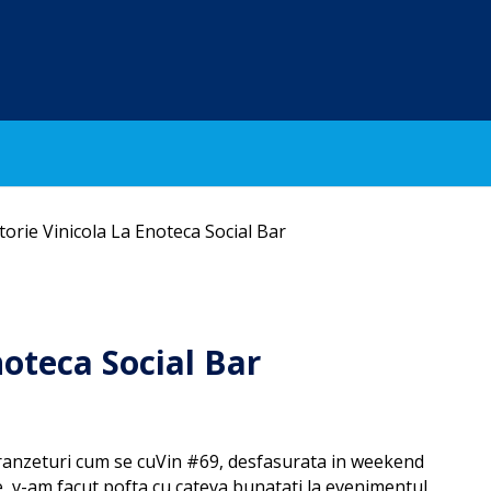
torie Vinicola La Enoteca Social Bar
noteca Social Bar
ranzeturi cum se cuVin #69, desfasurata in weekend
e, v-am facut pofta cu cateva bunatati la evenimentul