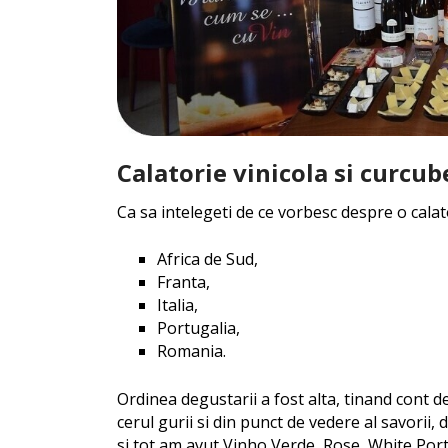
Calatorie vinicola si curcub
Ca sa intelegeti de ce vorbesc despre o calato
Africa de Sud,
Franta,
Italia,
Portugalia,
Romania.
Ordinea degustarii a fost alta, tinand cont d
cerul gurii si din punct de vedere al savorii, d
si tot am avut Vinho Verde, Rose, White Port