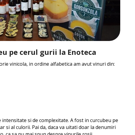
eu pe cerul gurii la Enoteca
rie vinicola, in ordine alfabetica am avut vinuri din:
e intensitate si de complexitate. A fost in curcubeu pe
ar si al culorii. Pai da, daca va uitati doar la denumiri
o, ca sa nu mai spun despre vinurile rosii.